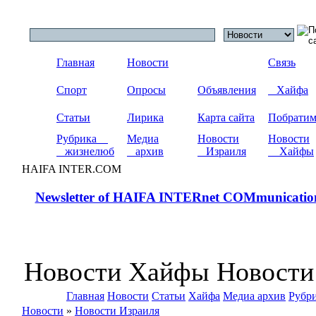
Главная
Новости
Связь
Спорт
Опросы
Объявления
Хайфа
Статьи
Лирика
Карта сайта
Побрати
Рубрика
Медиа
Новости
Новости
жизнелюб
архив
Израиля
Хайфы
HAIFA INTER.COM
Newsletter of HAIFA INTERnet COMmunicatio
Новости Хайфы Новости
Главная
Новости
Статьи
Хайфа
Медиа архив
Рубр
Новости
»
Новости Израиля