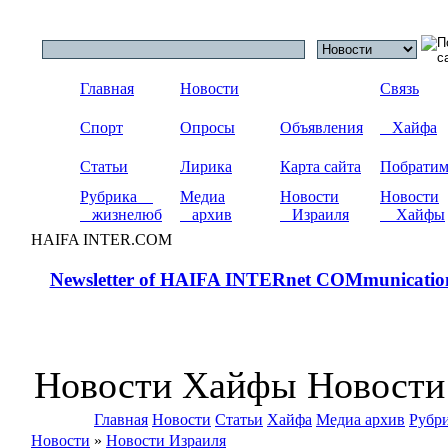
Главная
Новости
Связь
Спорт
Опросы
Объявления
Хайфа
Статьи
Лирика
Карта сайта
Побрати
Рубрика
Медиа
Новости
Новости
жизнелюб
архив
Израиля
Хайфы
HAIFA INTER.COM
Newsletter of HAIFA INTERnet COMmunicatio
Новости Хайфы Новости
Главная
Новости
Статьи
Хайфа
Медиа архив
Рубр
Новости
»
Новости Израиля