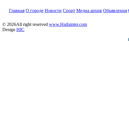
Главная
О городе
Новости
Спорт
Медиа архив
Объявления
© 2026All right reserved
www.Haifainter.com
Design
HIC