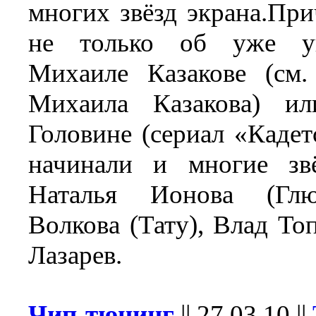
многих звёзд экрана.При
не только об уже уп
Михаиле Казакове (см.
Михаила Казакова) ил
Головине (сериал «Кадет
начинали и многие звё
Наталья Ионова (Глю
Волкова (Тату), Влад То
Лазарев.
Чип-тюнинг
||
27.03.10
||