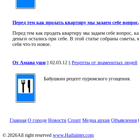
Перед тем как продать квартиру мы задаем себе вопрос
Перед тем как продать квартиру мы задаем себе вопрос, к
деньги остались при себе. В этой статье собраны советы, 
себя что-то новое.
От Амана уши
||
02.03.12
||
Рецепты от знаменитых людей
Бабушкин рецепт пуримского угощения.
Главная
О городе
Новости
Спорт
Медиа архив
Объявления
© 2026All right reserved
www.Haifainter.com