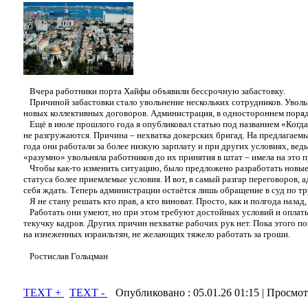
Вчера работники порта Хайфы объявили бессрочную забастовку.
Причиной забастовки стало увольнение нескольких сотрудников. Уволь
новых коллективных договоров. Администрация, в одностороннем порядке
Ещё в июле прошлого года я опубликовал статью под названием «Когда н
не разгружаются. Причина – нехватка докерских бригад. На предлагаемы
года они работали за более низкую зарплату и при других условиях, вед
«разумно» увольняла работников до их принятия в штат – имела на это п
Чтобы как-то изменить ситуацию, было предложено разработать новые
статуса более приемлемые условия. И вот, в самый разгар переговоров,
себя ждать. Теперь администрации остаётся лишь обращение в суд по т
Я не стану решать кто прав, а кто виноват. Просто, как и полгода назад
Работать они умеют, но при этом требуют достойных условий и оплаты тр
текучку кадров. Других причин нехватке рабочих рук нет. Пока этого п
на изнеженных израильтян, не желающих тяжело работать за гроши.
Ростислав Гольцман
TEXT +
TEXT -
Опубликовано :
05.01.26 01:15
| Просмот