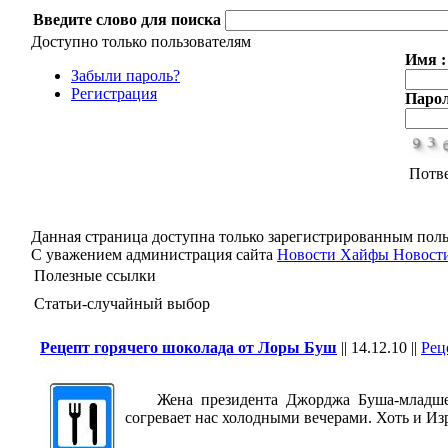
Введите слово для поиска
Доступно только пользователям
Имя :
Забыли пароль?
Регистрация
Парол
Потв
Данная страница доступна только зарегистрированным поль
С уважением администрация сайта
Новости Хайфы Новости
Полезные ссылки
Статьи-случайный выбор
Рецепт горячего шоколада от Лоры Буш
||
14.12.10
||
Рец
Жена президента Джорджа Буша-младшего 
согревает нас холодными вечерами. Хоть и Изр