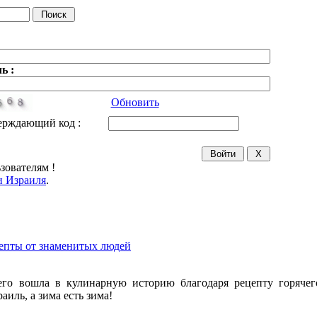
ь :
Обновить
ерждающий код :
зователям !
 Израиля
.
епты от знаменитых людей
вошла в кулинарную историю благодаря рецепту горячего
аиль, а зима есть зима!