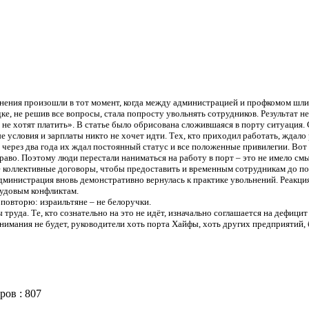
нения произошли в тот момент, когда между администрацией и профкомом шл
, не решив все вопросы, стала попросту увольнять сотрудников. Результат не 
е хотят платить». В статье было обрисована сложившаяся в порту ситуация. Су
е условия и зарплаты никто не хочет идти. Тех, кто приходил работать, ждало
ь через два года их ждал постоянный статус и все положенные привилегии. Во
раво. Поэтому люди перестали наниматься на работу в порт – это не имело смы
 коллективные договоры, чтобы предоставить и временным сотрудникам до п
 администрация вновь демонстративно вернулась к практике увольнений. Реакци
рудовым конфликтам.
, повторю: израильтяне – не белоручки.
уда. Те, кто сознательно на это не идёт, изначально соглашается на дефицит 
онимания не будет, руководители хоть порта Хайфы, хоть других предприятий,
ров :
807