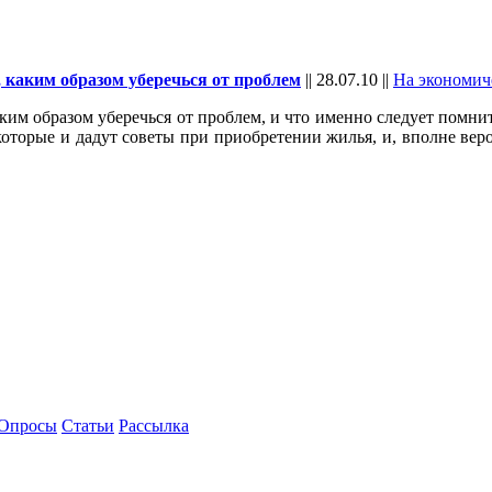
, каким образом уберечься от проблем
||
28.07.10
||
На экономич
аким образом уберечься от проблем, и что именно следует помн
которые и дадут советы при приобретении жилья, и, вполне веро
Опросы
Статьи
Рассылка