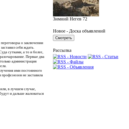
Зимний Негев 72
Новое - Доска объявлений
и переговоры о заключении
заставил себя ждать.
Рассылка
да сутками, а то и более,
 разочарование. Первые два
т только администрация
сла.
олучения ими постоянного
я профсоюзов не заставила
или, в лучшем случае,
 будут и дальше жаловаться