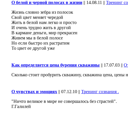
О белой и черной полосах в жизни
||
14.08.11
||
Тренинг со
Жизнь словно зебра из полосок
Свой цвет меняет чередой
Жить в белой нам легко и просто
И очень трудно жить в другой
В кармане деньги, мир прекрасен
Живем мы в белой полосе
Но если быстро их растратим
То цвет ее другой уже
Как определяется цена бурения скважины
||
17.07.03
||
О
Сколько стоит пробурить скважину, скважина цена, цены 
О чувствах и эмоциях
||
07.12.10
||
Тренинг сознания .
"Ничто великое в мире не совершалось без страстей".
Г.Галилей