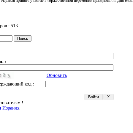
 Израиля принять участие в торжественной церемонии празднования Дня Неза
ров :
513
ь :
Обновить
ерждающий код :
зователям !
 Израиля
.