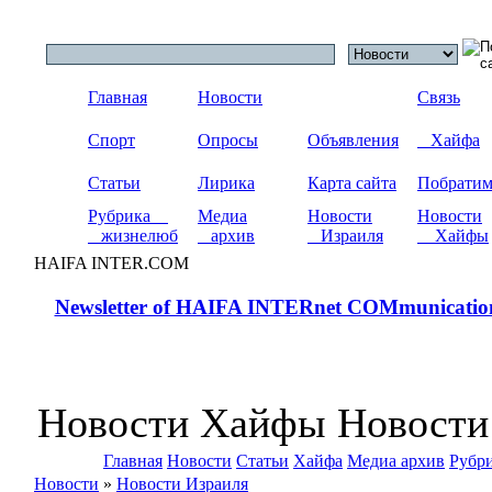
Главная
Новости
Связь
Спорт
Опросы
Объявления
Хайфа
Статьи
Лирика
Карта сайта
Побрати
Рубрика
Медиа
Новости
Новости
жизнелюб
архив
Израиля
Хайфы
HAIFA INTER.COM
Newsletter of HAIFA INTERnet COMmunicatio
Новости Хайфы Новости
Главная
Новости
Статьи
Хайфа
Медиа архив
Рубр
Новости
»
Новости Израиля