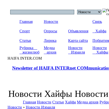
Главная
Новости
Связь
Спорт
Опросы
Объявления
Хайфа
Статьи
Лирика
Карта сайта
Побрати
Рубрика
Медиа
Новости
Новости
жизнелюб
архив
Израиля
Хайфы
HAIFA INTER.COM
Newsletter of HAIFA INTERnet COMmunicatio
Новости Хайфы Новости
Главная
Новости
Статьи
Хайфа
Медиа архив
Рубр
Новости
»
Новости Израиля