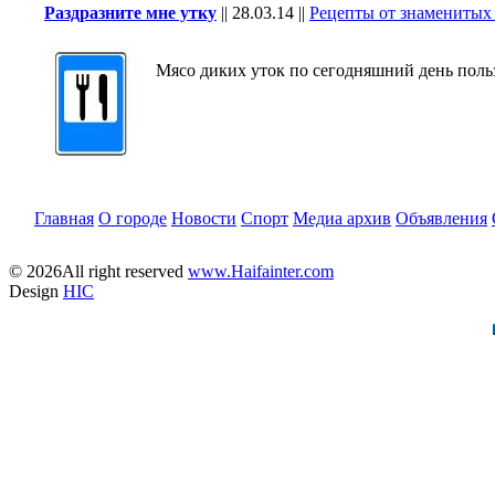
Раздразните мне утку
||
28.03.14
||
Рецепты от знаменитых
Мясо диких уток по сегодняшний день поль
Главная
О городе
Новости
Спорт
Медиа архив
Объявления
© 2026All right reserved
www.Haifainter.com
Design
HIC