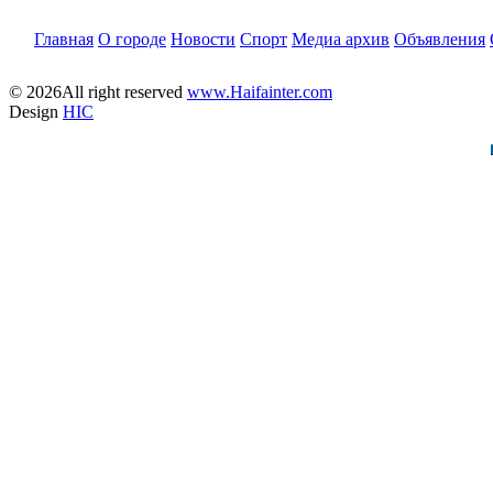
Главная
О городе
Новости
Спорт
Медиа архив
Объявления
© 2026All right reserved
www.Haifainter.com
Design
HIC