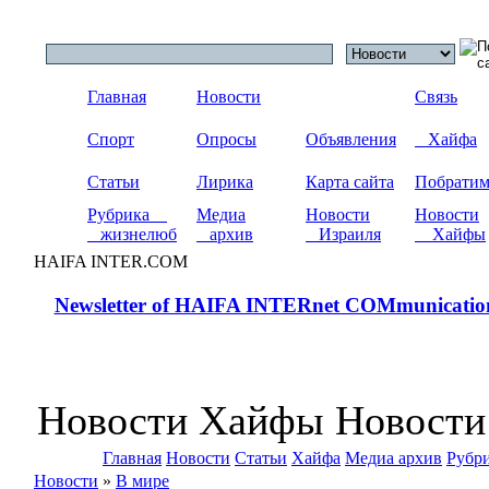
Главная
Новости
Связь
Спорт
Опросы
Объявления
Хайфа
Статьи
Лирика
Карта сайта
Побрати
Рубрика
Медиа
Новости
Новости
жизнелюб
архив
Израиля
Хайфы
HAIFA INTER.COM
Newsletter of HAIFA INTERnet COMmunicatio
Новости Хайфы Новости
Главная
Новости
Статьи
Хайфа
Медиа архив
Рубр
Новости
»
В мире