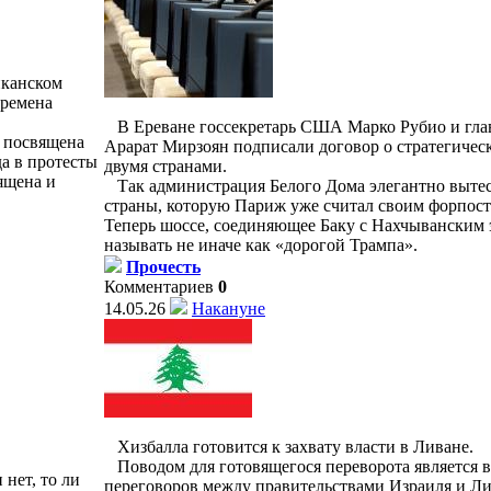
иканском
времена
В Ереване госсекретарь США Марко Рубио и гл
а посвящена
Арарат Мирзоян подписали договор о стратегичес
а в протесты
двумя странами.
ящена и
Так администрация Белого Дома элегантно вытес
страны, которую Париж уже считал своим форпос
Теперь шоссе, соединяющее Баку с Нахчыванским 
называть не иначе как «дорогой Трампа».
Прочесть
Комментариев
0
14.05.26
Накануне
Хизбалла готовится к захвату власти в Ливане.
Поводом для готовящегося переворота является 
нет, то ли
переговоров между правительствами Израиля и Лив