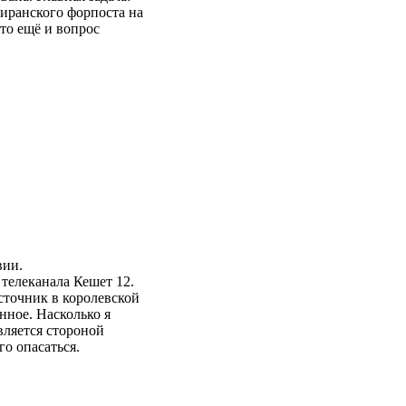
 иранского форпоста на
то ещё и вопрос
вии.
телеканала Кешет 12.
сточник в королевской
анное. Насколько я
вляется стороной
о опасаться.