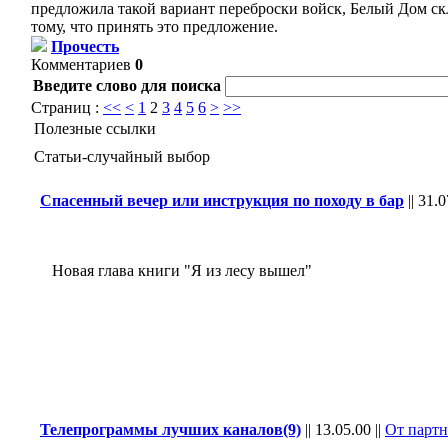
предложила такой вариант переброски войск, Белый Дом ск
тому, что принять это предложение.
Прочесть
Комментариев
0
Введите слово для поиска
Страниц :
<<
<
1
2
3
4
5
6
>
>>
Полезные ссылки
Статьи-случайный выбор
Спасенный вечер или инструкция по походу в бар
||
31.0
Новая глава книги "Я из лесу вышел"
Телепрограммы лучших каналов(9)
||
13.05.00
||
От партн