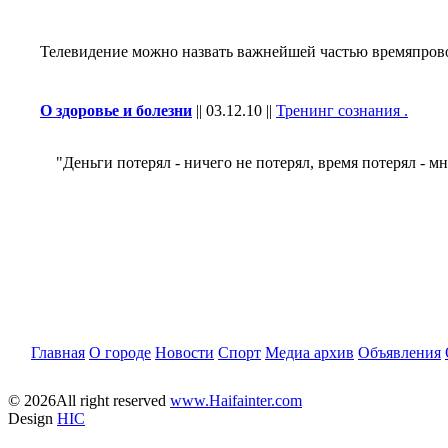
Телевидение можно назвать важнейшей частью времяпров
О здоровье и болезни
||
03.12.10
||
Тренинг сознания .
"Деньги потерял - ничего не потерял, время потерял - мно
Главная
О городе
Новости
Спорт
Медиа архив
Объявления
© 2026All right reserved
www.Haifainter.com
Design
HIC