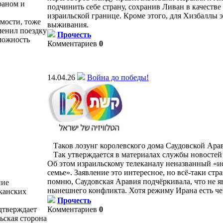
раном и
подчинить себе страну, сохранив Ливан в качестве
израильской границе. Кроме этого, для Хизбаллы э
мости, тоже
выживания.
менил поездку
Прочесть
зможность
Комментариев
0
14.04.26
Война до победы!
Таков лозунг королевского дома Саудовской Ара
Так утверждается в материалах службы новостей 
Об этом израильскому телеканалу неназванный «и
семье». Заявление это интересное, но всё-таки стр
помню, Саудовская Аравия подчёркивала, что не я
ние
нынешнего конфликта. Хотя режиму Ирана есть чег
канских
Прочесть
тверждает
Комментариев
0
льская сторона