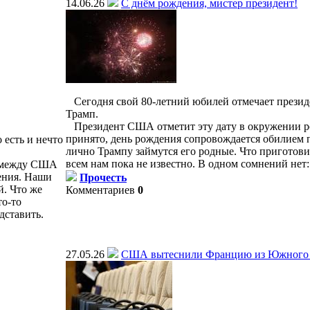
14.06.26
С днём рождения, мистер президент!
Сегодня свой 80-летний юбилей отмечает прези
Трамп.
Президент США отметит эту дату в окружении р
принято, день рождения сопровождается обилием 
есть и нечто
лично Трампу займутся его родные. Что пригото
всем нам пока не известно. В одном сомнений нет: 
р между США
ения. Наши
Прочесть
й. Что же
Комментариев
0
то-то
дставить.
27.05.26
США вытеснили Францию из Южного 