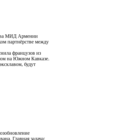
ава МИД Армении
ком партнёрстве между
нила французов из
том на Южном Кавказе.
эксклавом, будут
возобновление
ана. Главная задача: