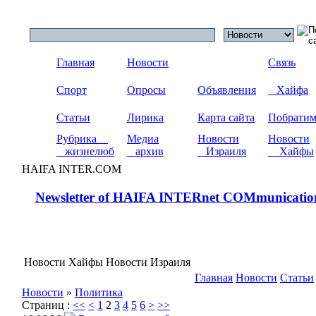
Главная
Новости
Связь
Спорт
Опросы
Объявления
Хайфа
Статьи
Лирика
Карта сайта
Побрати
Рубрика
Медиа
Новости
Новости
жизнелюб
архив
Израиля
Хайфы
HAIFA INTER.COM
Newsletter of HAIFA INTERnet COMmunicatio
Новости Хайфы Новости Израиля
Главная
Новости
Статьи
Новости
»
Политика
Страниц :
<<
<
1
2
3
4
5
6
>
>>