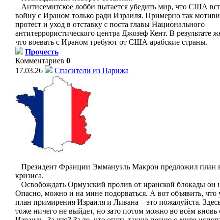
Антисемитское лобби пытается убедить мир, что США вс
войну с Ираном только ради Израиля. Примерно так мотиви
протест и уход в отставку с поста главы Национального
антитеррористического центра Джозеф Кент. В результате же
что воевать с Ираном требуют от США арабские страны.
Прочесть
Комментариев
0
17.03.26
Спасители из Парижа
Президент Франции Эммануэль Макрон предложил план в
кризиса.
Освобождать Ормузский пролив от иранской блокады он н
Опасно, можно и на мине подорваться. А вот объявить, что 
план примирения Израиля и Ливана – это пожалуйста. Здесь
тоже ничего не выйдет, но зато потом можно во всём вновь
Израиль. За что? За то, что опять такую песню о мире исп