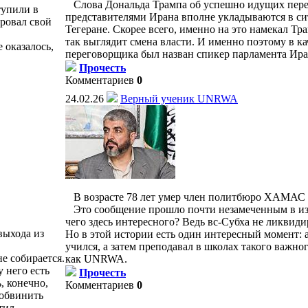
Слова Дональда Трампа об успешно идущих пере
тупили в
представителями Ирана вполне укладываются в си
ровал свой
Тегеране. Скорее всего, именно на это намекал Тра
так выглядит смена власти. И именно поэтому в ка
 оказалось,
переговорщика был назван спикер парламента Ира
Прочесть
Комментариев
0
24.02.26
Верный ученик UNRWA
В возрасте 78 лет умер член политбюро ХАМАС А
Это сообщение прошло почти незамеченным в из
чего здесь интересного? Ведь вс-Субха не ликвиди
ыхода из
Но в этой истории есть один интересный момент: 
учился, а затем преподавал в школах такого важн
е собирается.
как UNRWA.
у него есть
Прочесть
, конечно,
Комментариев
0
 обвинить
ортил…