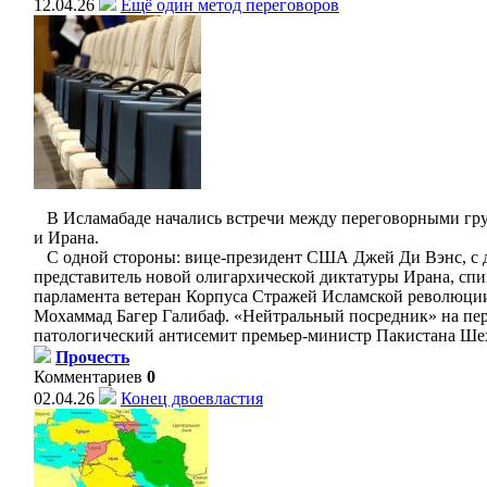
12.04.26
Ещё один метод переговоров
В Исламабаде начались встречи между переговорными г
и Ирана.
С одной стороны: вице-президент США Джей Ди Вэнс, с 
представитель новой олигархической диктатуры Ирана, спи
парламента ветеран Корпуса Стражей Исламской революци
Мохаммад Багер Галибаф. «Нейтральный посредник» на пер
патологический антисемит премьер-министр Пакистана Ше
Прочесть
Комментариев
0
02.04.26
Конец двоевластия