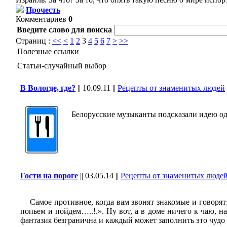
Прочесть
Комментариев
0
Введите слово для поиска
Страниц :
<<
<
1
2
3
4
5
6
7
>
>>
Полезные ссылки
Статьи-случайный выбор
В Вологде, где?
||
10.09.11
||
Рецепты от знаменитых людей
Белорусские музыканты подсказали идею одн
Гости на пороге
||
03.05.14
||
Рецепты от знаменитых люде
Самое противное, когда вам звонят знакомые и говорят: «
попьем и пойдем…..!.». Ну вот, а в доме ничего к чаю, н
фантазия безгранична и каждый может заполнить это чудо