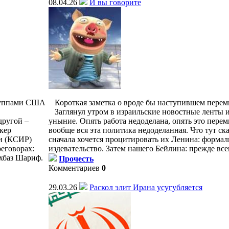
08.04.26
И вы говорите
руппами США
Короткая заметка о вроде бы наступившем перем
Заглянул утром в израильские новостные ленты 
другой –
уныние. Опять работа недоделана, опять это пере
кер
вообще вся эта политика недоделанная. Что тут ск
и (КСИР)
сначала хочется процитировать их Ленина: формаль
еговорах:
издевательство. Затем нашего Бейлина: прежде все
хбаз Шариф.
Прочесть
Комментариев
0
29.03.26
Раскол элит Ирана усугубляется