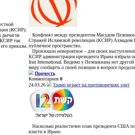
естной
юции (КСИР).
Конфликт между президентом Масудом Пезешкиа
х рычагов
Стражей Исламской революции (КСИР) Ахмадом 
о КСИР так
публичное пространство.
 его приказы.
Произошло невероятное – для своих выступлени
КСИР администрация президента Ирана избрала 
Iran International. Видимо у Пезешкиана нет друго
миру сообщить о своей позиции в вопросе продол
Прочесть
Комментариев
0
24.03.26
Трамп играет на противоречиях элит
Насколько реалистичен план президента США по
власти в Иране.