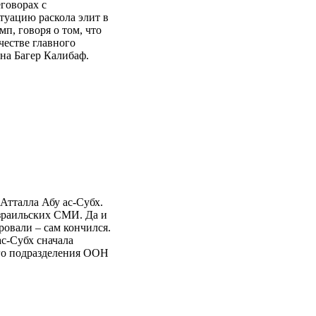
говорах с
туацию раскола элит в
мп, говоря о том, что
честве главного
на Багер Калибаф.
тталла Абу ас-Субх.
раильских СМИ. Да и
ровали – сам кончился.
ас-Субх сначала
ого подразделения ООН