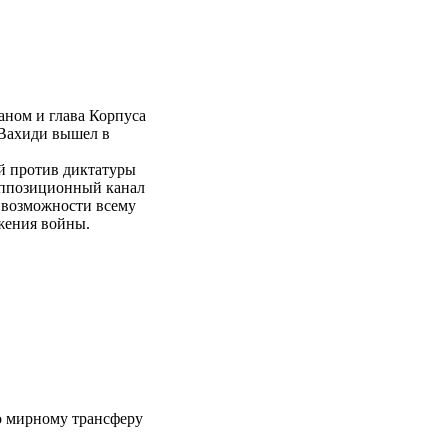
ном и глава Корпуса
Вахиди вышел в
й против диктатуры
оппозиционный канал
й возможности всему
жения войны.
 мирному трансферу