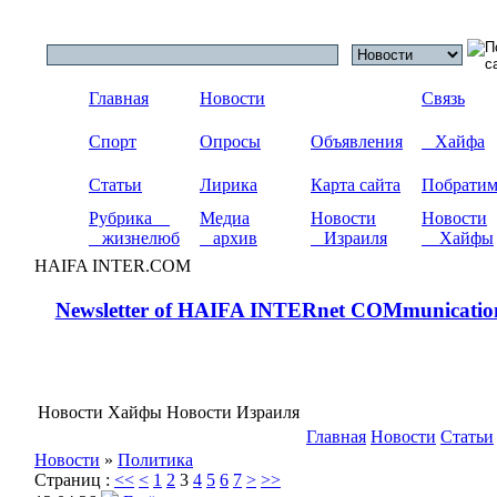
Главная
Новости
Связь
Спорт
Опросы
Объявления
Хайфа
Статьи
Лирика
Карта сайта
Побрати
Рубрика
Медиа
Новости
Новости
жизнелюб
архив
Израиля
Хайфы
HAIFA INTER.COM
Newsletter of HAIFA INTERnet COMmunicatio
Новости Хайфы Новости Израиля
Главная
Новости
Статьи
Новости
»
Политика
Страниц :
<<
<
1
2
3
4
5
6
7
>
>>