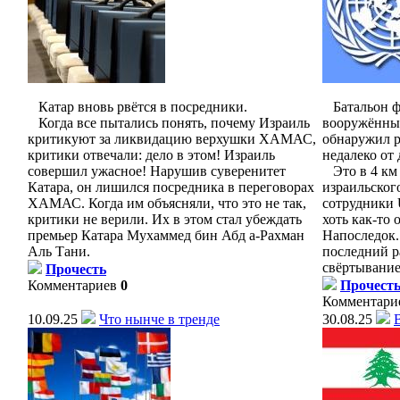
Катар вновь рвётся в посредники.
Батальон фр
Когда все пытались понять, почему Израиль
вооружённы
критикуют за ликвидацию верхушки ХАМАС,
обнаружил 
критики отвечали: дело в этом! Израиль
недалеко от
совершил ужасное! Нарушив суверенитет
Это в 4 км 
Катара, он лишился посредника в переговорах
израильског
ХАМАС. Когда им объясняли, что это не так,
сотрудники U
критики не верили. Их в этом стал убеждать
хоть как-то 
премьер Катара Мухаммед бин Абд а-Рахман
Напоследок.
Аль Тани.
последний р
свёртывание
Прочесть
Комментариев
0
Прочест
Комментари
10.09.25
Что нынче в тренде
30.08.25