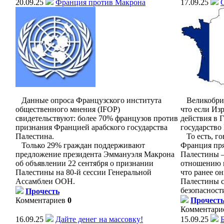
20.09.25
Франция против Макрона
17.09.25
Данные опроса Французского института
Великобрита
общественного мнения (IFOP)
что если Из
свидетельствуют: более 70% французов против
действия в Г
признания Францией арабского государства
государство
Палестина.
То есть, го
Только 29% граждан поддерживают
Франция пря
предложение президента Эммануэля Макрона
Палестины –
об объявлении 22 сентября о признании
отношению к
Палестины на 80-й сессии Генеральной
что ранее о
Ассамблеи ООН.
Палестины с
безопасност
Прочесть
Комментариев
0
Прочест
Комментари
16.09.25
Дайте денег на массовку!
15.09.25