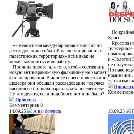
По крайней 
Кросс.
Кросс за ис
«Независимая международная комиссия по
телесериале
расследованию событий на оккупированных
номинирова
палестинских территориях» всё никак не
и «Золотой Г
может закончить свою работу.
не получила,
Причина проста: для того, чтобы состряпать
Но наконец-
новую антиизраильскую фальшивку не хватает
номинации, 
финансирования. В анонсе своего нового кино-
«антисемитк
шедевра они обещали расследование «случаев
Прочест
насилия со стороны израильских поселенцев».
Комментари
Но что делать, если подобного нет и не было?
Прочесть
Комментариев
0
14.09.25
А вы боялись
13.09.25