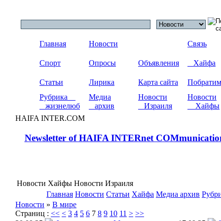
Главная
Новости
Связь
Спорт
Опросы
Объявления
Хайфа
Статьи
Лирика
Карта сайта
Побрати
Рубрика
Медиа
Новости
Новости
жизнелюб
архив
Израиля
Хайфы
HAIFA INTER.COM
Newsletter of HAIFA INTERnet COMmunicatio
Новости Хайфы Новости Израиля
Главная
Новости
Статьи
Хайфа
Медиа архив
Рубр
Новости
»
В мире
Страниц :
<<
<
3
4
5
6
7
8
9
10
11
>
>>