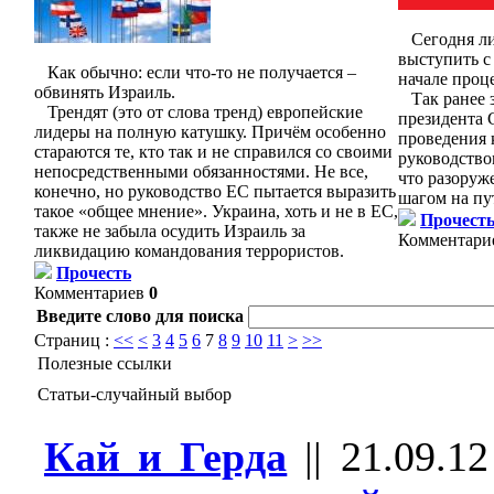
Сегодня ли
выступить с
Как обычно: если что-то не получается –
начале проц
обвинять Израиль.
Так ранее з
Трендят (это от слова тренд) европейские
президента 
лидеры на полную катушку. Причём особенно
проведения 
стараются те, кто так и не справился со своими
руководство
непосредственными обязанностями. Не все,
что разоруж
конечно, но руководство ЕС пытается выразить
шагом на пу
такое «общее мнение». Украина, хоть и не в ЕС,
Прочест
также не забыла осудить Израиль за
Комментари
ликвидацию командования террористов.
Прочесть
Комментариев
0
Введите слово для поиска
Страниц :
<<
<
3
4
5
6
7
8
9
10
11
>
>>
Полезные ссылки
Статьи-случайный выбор
Кай и Герда
||
21.09.12