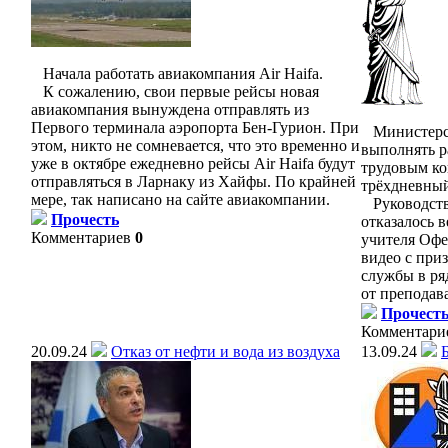
Начала работать авиакомпания Air Haifa.
К сожалению, свои первые рейсы новая
авиакомпания вынуждена отправлять из
Первого терминала аэропорта Бен-Гурион. При
Министерст
этом, никто не сомневается, что это временно и
выполнять 
уже в октябре ежедневно рейсы Air Haifa будут
трудовым ко
отправляться в Ларнаку из Хайфы. По крайней
трёхдневный
мере, так написано на сайте авиакомпании.
Руководств
Прочесть
отказалось 
Комментариев
0
учителя Офе
видео с при
службы в ря
от преподав
Прочест
Комментари
20.09.24
Отказ от нефти и вода из воздуха
13.09.24