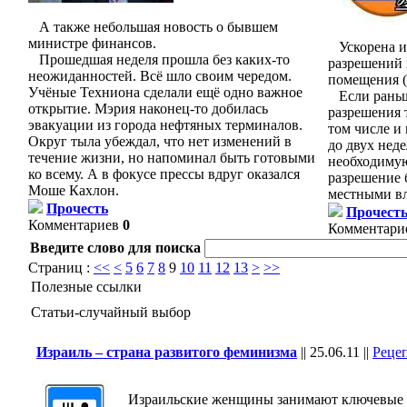
А также небольшая новость о бывшем
министре финансов.
Ускорена и
Прошедшая неделя прошла без каких-то
разрешений 
неожиданностей. Всё шло своим чередом.
помещения
Учёные Техниона сделали ещё одно важное
Если раньш
открытие. Мэрия наконец-то добилась
разрешения т
эвакуации из города нефтяных терминалов.
том числе и
Округ тыла убеждал, что нет изменений в
до двух неде
течение жизни, но напоминал быть готовыми
необходимую
ко всему. А в фокусе прессы вдруг оказался
разрешение 
Моше Кахлон.
местными вл
Прочесть
Прочест
Комментариев
0
Комментари
Введите слово для поиска
Страниц :
<<
<
5
6
7
8
9
10
11
12
13
>
>>
Полезные ссылки
Статьи-случайный выбор
Израиль – страна развитого феминизма
||
25.06.11
||
Реце
Израильские женщины занимают ключевые ме