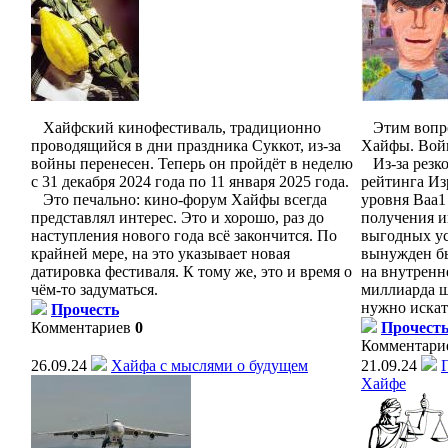
Хайфский кинофестиваль, традиционно
Этим вопрос
проводящийся в дни праздника Суккот, из-за
Хайфы. Война
войны перенесен. Теперь он пройдёт в неделю
Из-за резко
с 31 декабря 2024 года по 11 января 2025 года.
рейтинга Из
Это печально: кино-форум Хайфы всегда
уровня Ваа1
представлял интерес. Это и хорошо, раз до
получения и
наступления нового года всё закончится. По
выгодных у
крайней мере, на это указывает новая
вынужден бы
датировка фестиваля. К тому же, это и время о
на внутренн
чём-то задуматься.
миллиарда 
нужно искат
Прочесть
Комментариев
0
Прочест
Комментари
26.09.24
Хайфа с мыслями о будущем
21.09.24
Хайфе