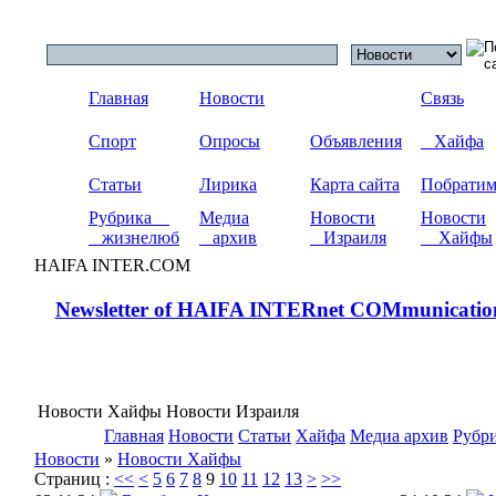
Главная
Новости
Связь
Спорт
Опросы
Объявления
Хайфа
Статьи
Лирика
Карта сайта
Побрати
Рубрика
Медиа
Новости
Новости
жизнелюб
архив
Израиля
Хайфы
HAIFA INTER.COM
Newsletter of HAIFA INTERnet COMmunicatio
Новости Хайфы Новости Израиля
Главная
Новости
Статьи
Хайфа
Медиа архив
Рубр
Новости
»
Новости Хайфы
Страниц :
<<
<
5
6
7
8
9
10
11
12
13
>
>>