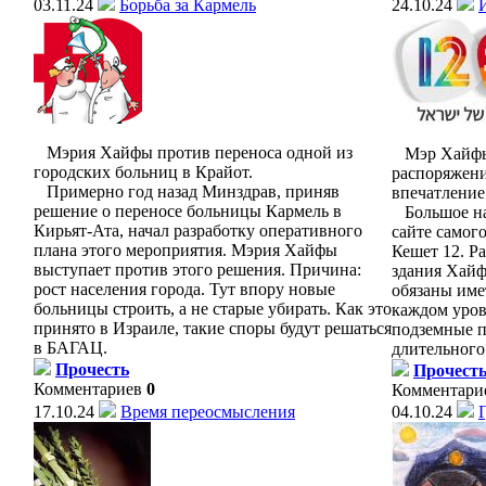
03.11.24
Борьба за Кармель
24.10.24
Мэрия Хайфы против переноса одной из
Мэр Хайфы 
городских больниц в Крайот.
распоряжени
Примерно год назад Минздрав, приняв
впечатление
решение о переносе больницы Кармель в
Большое нас
Кирьят-Ата, начал разработку оперативного
сайте самог
плана этого мероприятия. Мэрия Хайфы
Кешет 12. Р
выступает против этого решения. Причина:
здания Хайф
рост населения города. Тут впору новые
обязаны име
больницы строить, а не старые убирать. Как это
каждом уров
принято в Израиле, такие споры будут решаться
подземные п
в БАГАЦ.
длительного
Прочесть
Прочест
Комментариев
0
Комментари
17.10.24
Время переосмысления
04.10.24