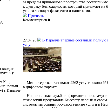
за пределы привычного пространства гостеприимс
к фудтраку благодарности, который приезжает на
угостить солдат фалафелем и напитками.
Прочесть
Комментариев
0
а,
27.07.26
В Израиле впервые составили полную 
услуг
я вводит
муган»):
м Кац
Министерства оказывают 4562 услуги, около 65
финансовый
в цифровом формате
) в Израиле.
Национальная служба информационно-коммуни
технологий представила Кнессету первый в своем р
систематизированы государственные услуги в Изр