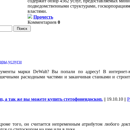
содержит обзор 4562 услуг, предоставляемых мини
подведомственными структурами, госкорпорация
властями.
Прочесть
Комментариев
0
ары,услуги
трументы марки DeWalt? Вы попали по адресу! В интернет-
рошечными расходными частями и заканчивая станками и строи
, а так же вы можете купить стетофонендоскоп.
||
19.10.10
||
Р
кроме того, он считается непременным атрибутом любого докт
тся со стетоскопом на шее или в руке.