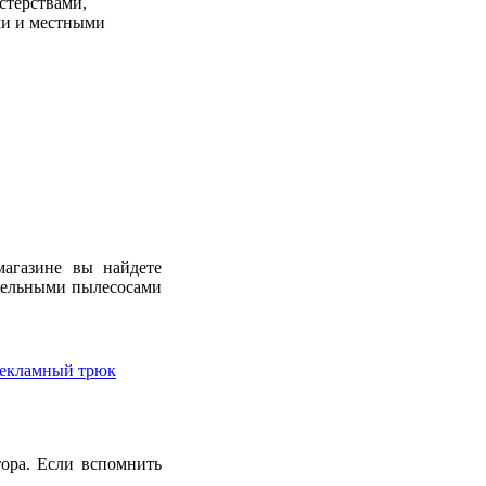
стерствами,
ми и местными
магазине вы найдете
тельными пылесосами
екламный трюк
ора. Если вспомнить