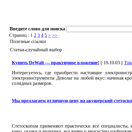
Введите слово для поиска
Страниц :
1
2
3
4
5
>
>>
Полезные ссылки
Статьи-случайный выбор
Купить DeWalt — практичное вложение!
||
19.10.03
||
Тов
Интересуетесь, где приобрести настоящие электроинс
электроинструменты Девольт на любой вкус: начиная к
солидных размеров.
Мы предлагаем отличную цену на акушерский стетоскоп
Стетоскопом применяют практически все специалисты, 
кино, сказки и мультики, все врачи и медсестры изображаю