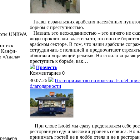
Главы израильских арабских населённых пункто
борьбы с преступностью.
Назвать это неожиданностью – это ничего не сказ
работы UNRWA
люди проклинали власти за то, что оно не борются
арабском секторе. В том, что наши арабские согра
от иск
сотрудничать с полицией и предпочитают стрелять 
а Канфи-
обвиняли «правящий режим». Но стоило «правящ
о «Адала»
преступить к борьбе, как…
Прочесть
Комментариев
0
30.07.26
Гостеприимство на колесах: Isrotel при
благодарности
При слове Isrotel мы сразу представляем себе ро
ресторанную еду и высокий уровень сервиса. Но на э
принимать гостей не в лобби отеля и не в ресторан
ремьера