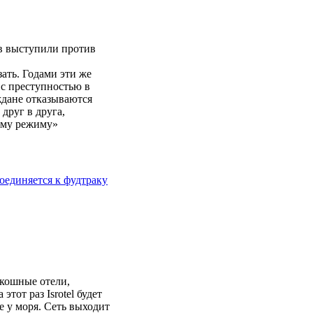
в выступили против
ать. Годами эти же
 с преступностью в
ждане отказываются
друг в друга,
ему режиму»
соединяется к фудтраку
скошные отели,
тот раз Isrotel будет
е у моря. Cеть выходит