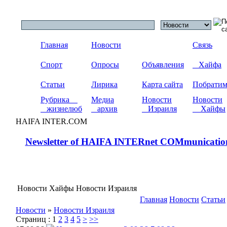
Главная
Новости
Связь
Спорт
Опросы
Объявления
Хайфа
Статьи
Лирика
Карта сайта
Побрати
Рубрика
Медиа
Новости
Новости
жизнелюб
архив
Израиля
Хайфы
HAIFA INTER.COM
Newsletter of HAIFA INTERnet COMmunicatio
Новости Хайфы Новости Израиля
Главная
Новости
Статьи
Новости
»
Новости Израиля
Страниц :
1
2
3
4
5
>
>>