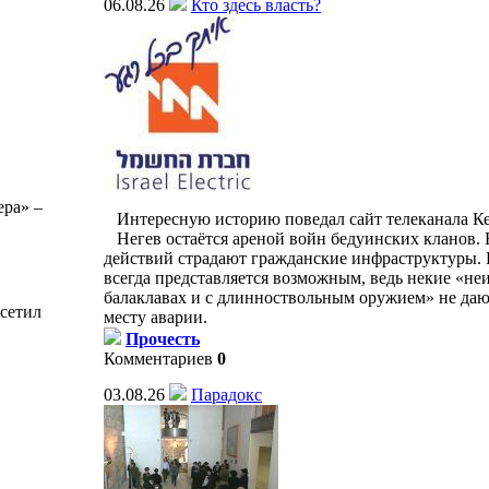
06.08.26
Кто здесь власть?
ера» –
Интересную историю поведал сайт телеканала Ке
Негев остаётся ареной войн бедуинских кланов. В
действий страдают гражданские инфраструктуры. 
всегда представляется возможным, ведь некие «не
балаклавах и с длинноствольным оружием» не даю
сетил
месту аварии.
Прочесть
Комментариев
0
03.08.26
Парадокс