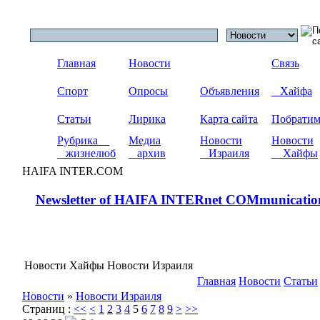
Главная
Новости
Связь
Спорт
Опросы
Объявления
Хайфа
Статьи
Лирика
Карта сайта
Побрати
Рубрика
Медиа
Новости
Новости
жизнелюб
архив
Израиля
Хайфы
HAIFA INTER.COM
Newsletter of HAIFA INTERnet COMmunicatio
Новости Хайфы Новости Израиля
Главная
Новости
Статьи
Новости
»
Новости Израиля
Страниц :
<<
<
1
2
3
4
5
6
7
8
9
>
>>