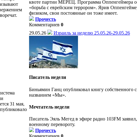
квоте партии МЕРЕЦ. Программа Оппенгеймера ос
ризывают
«борьба с еврейским террором». Ярив Оппенгеймер
свержением
физиком, свои постоянные он тоже имеет.
воречат.
Прочесть
Комментариев
0
29.05.26
Израиль за неделю 25.05.26-29.05.26
Писатель недели
Биньямин Ганц опубликовал книгу собственного 
система
названием «Мы».
ми
тся 31 мая,
Мечтатель недели
опубликовало
Писатель Эяль Мегед в эфире радио 103FM заявил,
военному перевороту.
Прочесть
Комментариев
0