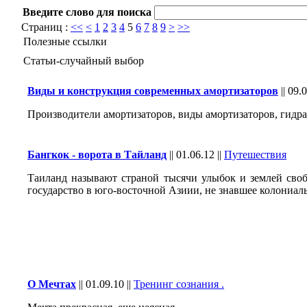
Введите слово для поиска
Страниц :
<<
<
1
2
3
4
5
6
7
8
9
>
>>
Полезные ссылки
Статьи-случайный выбор
Виды и конструкция современных амортизаторов
||
09.0
Производители амортизаторов, виды амортизаторов, гидра
Бангкок - ворота в Тайланд
||
01.06.12
||
Путешествия
Таиланд называют страной тысячи улыбок и землей своб
государство в юго-восточной Азиии, не знавшее колониаль
О Мечтах
||
01.09.10
||
Тренинг сознания .