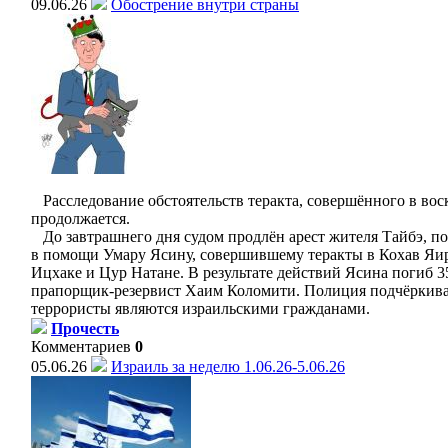
09.06.26
Обострение внутри страны
Расследование обстоятельств теракта, совершённого в вос
продолжается.
До завтрашнего дня судом продлён арест жителя Тайбэ, п
в помощи Умару Ясину, совершившему теракты в Кохав Яи
Ицхаке и Цур Натане. В результате действий Ясина погиб 3
прапорщик-резервист Хаим Коломити. Полиция подчёркивае
террористы являются израильскими гражданами.
Прочесть
Комментариев
0
05.06.26
Израиль за неделю 1.06.26-5.06.26