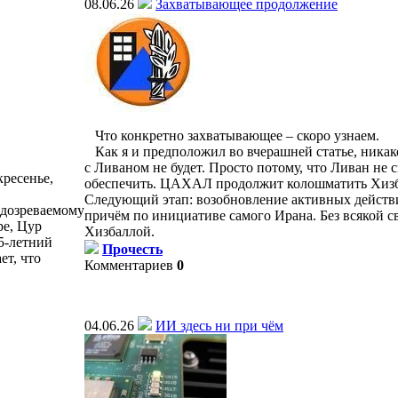
08.06.26
Захватывающее продолжение
Что конкретно захватывающее – скоро узнаем.
Как я и предположил во вчерашней статье, никак
с Ливаном не будет. Просто потому, что Ливан не 
кресенье,
обеспечить. ЦАХАЛ продолжит колошматить Хизб
Следующий этап: возобновление активных действ
одозреваемому
причём по инициативе самого Ирана. Без всякой с
ре, Цур
Хизбаллой.
5-летний
Прочесть
т, что
Комментариев
0
04.06.26
ИИ здесь ни при чём