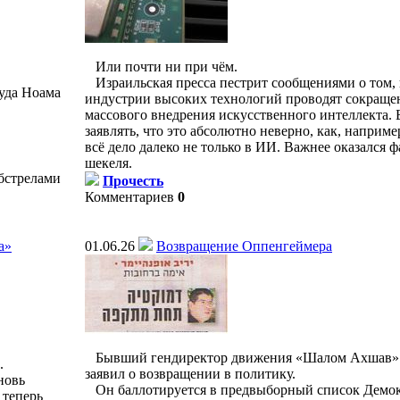
Или почти ни при чём.
Израильская пресса пестрит сообщениями о том, 
Суда Ноама
индустрии высоких технологий проводят сокращен
массового внедрения искусственного интеллекта.
заявлять, что это абсолютно неверно, как, например
всё дело далеко не только в ИИ. Важнее оказался 
шекеля.
обстрелами
Прочесть
Комментариев
0
а»
01.06.26
Возвращение Оппенгеймера
Бывший гендиректор движения «Шалом Ахшав»
.
заявил о возвращении в политику.
новь
Он баллотируется в предвыборный список Демок
 теперь