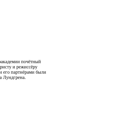
оакадемии почётный
аристу и режиссёру
 и его партнёрами были
а Лундгрена.