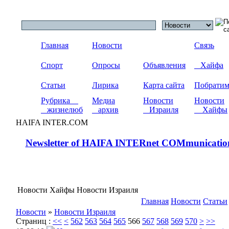
Главная
Новости
Связь
Спорт
Опросы
Объявления
Хайфа
Статьи
Лирика
Карта сайта
Побрати
Рубрика
Медиа
Новости
Новости
жизнелюб
архив
Израиля
Хайфы
HAIFA INTER.COM
Newsletter of HAIFA INTERnet COMmunicatio
Новости Хайфы Новости Израиля
Главная
Новости
Статьи
Новости
»
Новости Израиля
Страниц :
<<
<
562
563
564
565
566
567
568
569
570
>
>>