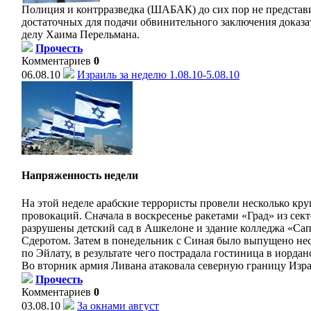
Полиция и контрразведка (ШАБАК) до сих пор не представ
достаточных для подачи обвинительного заключения доказа
делу Хаима Перельмана.
Прочесть
Комментариев
0
06.08.10
Израиль за неделю 1.08.10-5.08.10
Напряженность недели
На этой неделе арабские террористы провели несколько кр
провокаций. Сначала в воскресенье ракетами «Град» из сект
разрушены детский сад в Ашкелоне и здание колледжа «Сап
Сдеротом. Затем в понедельник с Синая было выпущено нес
по Эйлату, в результате чего пострадала гостиница в иордан
Во вторник армия Ливана атаковала северную границу Изра
Прочесть
Комментариев
0
03.08.10
За окнами август