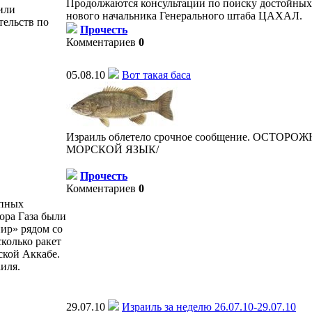
Продолжаются консультации по поиску достойных 
или
нового начальника Генерального штаба ЦАХАЛ.
тельств по
Прочесть
Комментариев
0
05.08.10
Вот такая баса
Израиль облетело срочное сообщение. ОСТОРО
МОРСКОЙ ЯЗЫК/
Прочесть
Комментариев
0
упных
ора Газа были
ир» рядом со
колько ракет
ской Аккабе.
иля.
29.07.10
Израиль за неделю 26.07.10-29.07.10