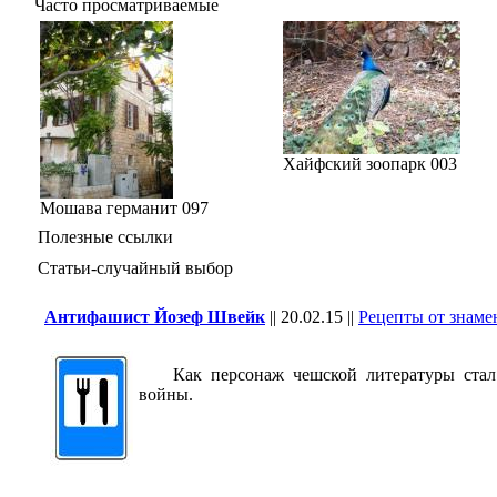
Часто просматриваемые
Хайфский зоопарк 003
Мошава германит 097
Полезные ссылки
Статьи-случайный выбор
Антифашист Йозеф Швейк
||
20.02.15
||
Рецепты от знам
Как персонаж чешской литературы стал 
войны.