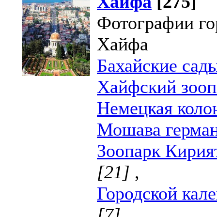
Хайфа
[275]
Фотографии го
Хайфа
Бахайские сад
Хайфский зооп
Немецкая колон
Мошава герман
Зоопарк Кирия
[21]
,
Городской кал
[7]
.