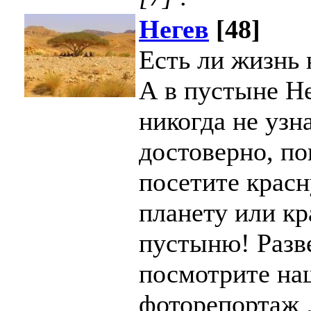
Негев
[48]
Есть ли жизнь
А в пустыне Н
никогда не узн
достоверно, по
посетите крас
планету или к
пустыню! Разве
посмотрите на
фоторепортаж 