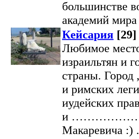
большинстве в
академий мира 
Кейсария
[29]
Любимое место
израильтян и г
страны. Город
и римских леги
иудейских прав
и ………………А
Макаревича :) 