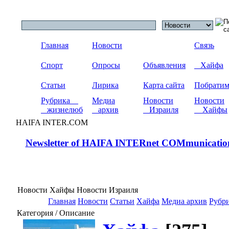
Главная
Новости
Связь
Спорт
Опросы
Объявления
Хайфа
Статьи
Лирика
Карта сайта
Побрати
Рубрика
Медиа
Новости
Новости
жизнелюб
архив
Израиля
Хайфы
HAIFA INTER.COM
Newsletter of HAIFA INTERnet COMmunicatio
Новости Хайфы Новости Израиля
Главная
Новости
Статьи
Хайфа
Медиа архив
Рубр
Категория / Описание