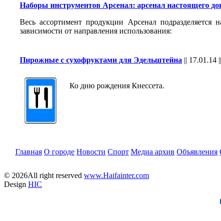
Наборы инструментов Арсенал: арсенал настоящего до
Весь ассортимент продукции Арсенал подразделяется н
зависимости от направления использования:
Пирожные с сухофруктами для Эдельштейна
||
17.01.14
|
Ко дню рождения Кнессета.
Главная
О городе
Новости
Спорт
Медиа архив
Объявления
© 2026All right reserved
www.Haifainter.com
Design
HIC