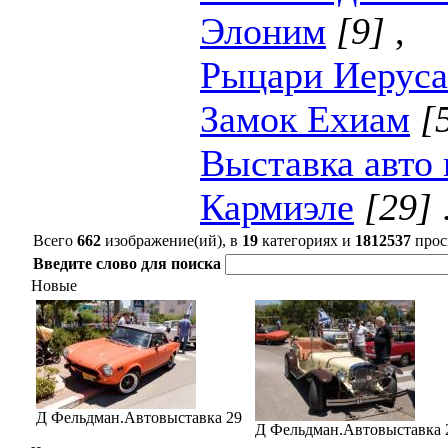
Элоним
[9]
,
Рыцари Иерус
Замок Ехиам
[
Выставка авто 
Кармиэле
[29]
Всего
662
изображение(ий), в
19
категориях и
1812537
прос
Введите слово для поиска
Новые
Д Фельдман.Автовыставка 29
Д Фельдман.Автовыставка 