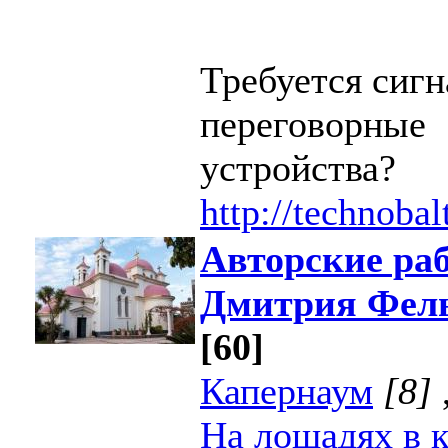
Требуется сиг
переговорные
устройства?
http://technobal
Авторские ра
Дмитрия Фел
[60]
Капернаум
[8]
На лошадях в 