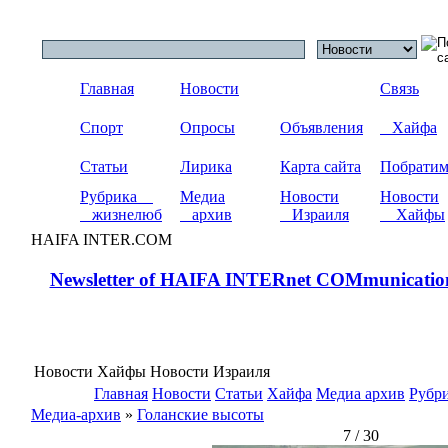
Главная
Новости
Связь
Спорт
Опросы
Объявления
Хайфа
Статьи
Лирика
Карта сайта
Побрати
Рубрика
Медиа
Новости
Новости
жизнелюб
архив
Израиля
Хайфы
HAIFA INTER.COM
Newsletter of HAIFA INTERnet COMmunicatio
Новости Хайфы Новости Израиля
Главная
Новости
Статьи
Хайфа
Медиа архив
Рубр
Медиа-архив
»
Голанские высоты
7 / 30