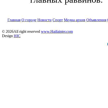
Главная
О городе
Новости
Спорт
Медиа архив
Объявления
© 2026All right reserved
www.Haifainter.com
Design
HIC