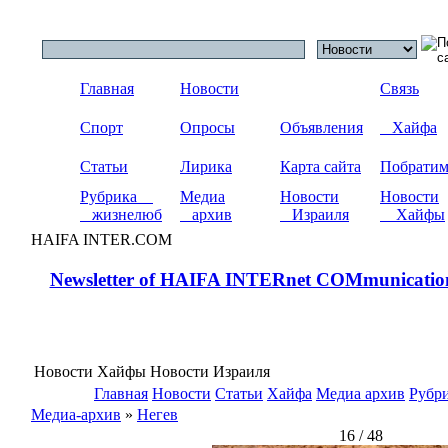
Главная
Новости
Связь
Спорт
Опросы
Объявления
Хайфа
Статьи
Лирика
Карта сайта
Побрати
Рубрика
Медиа
Новости
Новости
жизнелюб
архив
Израиля
Хайфы
HAIFA INTER.COM
Newsletter of HAIFA INTERnet COMmunicatio
Новости Хайфы Новости Израиля
Главная
Новости
Статьи
Хайфа
Медиа архив
Рубр
Медиа-архив
»
Негев
16 / 48