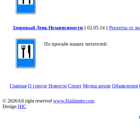
Здоровый День Независимости
||
02.05.14
||
Рецепты от з
По просьбе наших читателей.
Главная
О городе
Новости
Спорт
Медиа архив
Объявления
© 2026All right reserved
www.Haifainter.com
Design
HIC