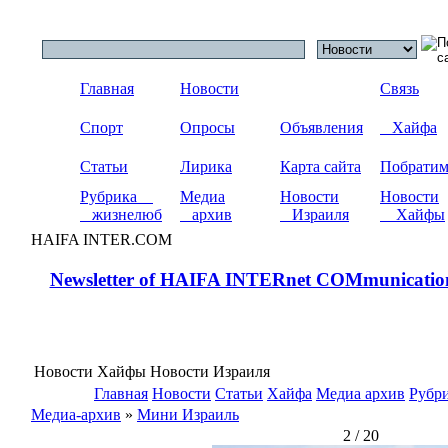
Главная
Новости
Связь
Спорт
Опросы
Объявления
Хайфа
Статьи
Лирика
Карта сайта
Побрати
Рубрика
Медиа
Новости
Новости
жизнелюб
архив
Израиля
Хайфы
HAIFA INTER.COM
Newsletter of HAIFA INTERnet COMmunicatio
Новости Хайфы Новости Израиля
Главная
Новости
Статьи
Хайфа
Медиа архив
Рубр
Медиа-архив
»
Мини Израиль
2 / 20