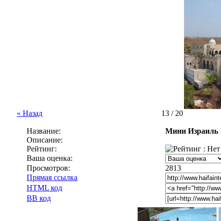
« Назад
13 / 20
Название:
Мини Израиль 
Описание:
Рейтинг:
Ваша оценка:
Просмотров:
2813
Прямая ссылка
HTML код
BB код