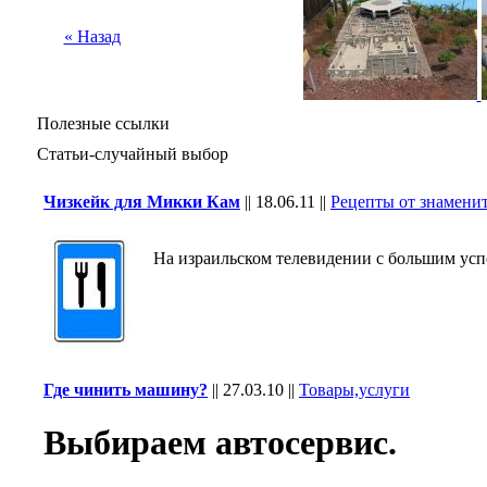
« Назад
Полезные ссылки
Статьи-случайный выбор
Чизкейк для Микки Кам
||
18.06.11
||
Рецепты от знамени
На израильском телевидении с большим успех
Где чинить машину?
||
27.03.10
||
Товары,услуги
Выбиpаем автоcервис.