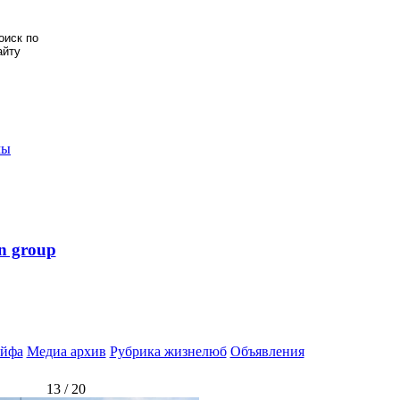
мы
n group
йфа
Медиа архив
Рубрика жизнелюб
Объявления
13 / 20