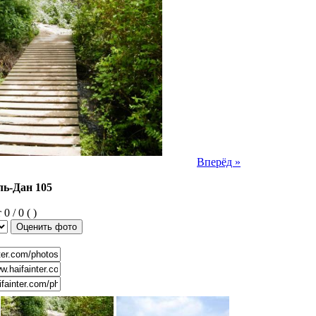
Вперёд »
ль-Дан 105
0 / 0 ( )