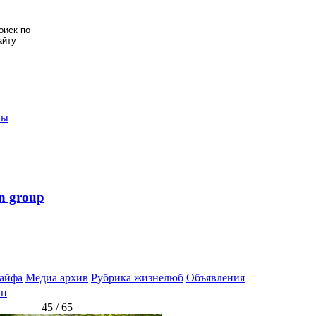
мы
n group
айфа
Медиа архив
Рубрика жизнелюб
Объявления
ан
45 / 65