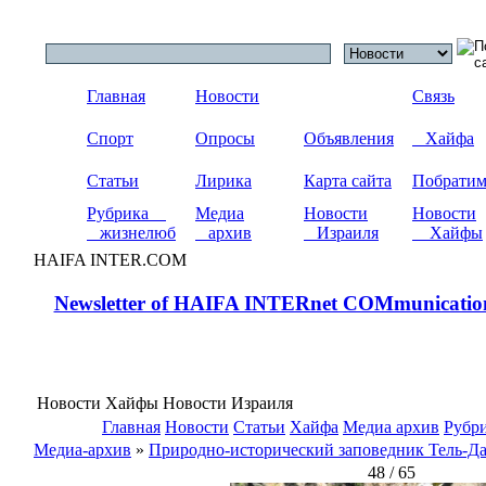
Главная
Новости
Связь
Спорт
Опросы
Объявления
Хайфа
Статьи
Лирика
Карта сайта
Побрати
Рубрика
Медиа
Новости
Новости
жизнелюб
архив
Израиля
Хайфы
HAIFA INTER.COM
Newsletter of HAIFA INTERnet COMmunicatio
Новости Хайфы Новости Израиля
Главная
Новости
Статьи
Хайфа
Медиа архив
Рубр
Медиа-архив
»
Природно-исторический заповедник Тель-Д
48 / 65