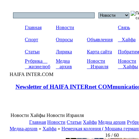
Главная
Новости
Связь
Спорт
Опросы
Объявления
Хайфа
Статьи
Лирика
Карта сайта
Побрати
Рубрика
Медиа
Новости
Новости
жизнелюб
архив
Израиля
Хайфы
HAIFA INTER.COM
Newsletter of HAIFA INTERnet COMmunicatio
Новости Хайфы Новости Израиля
Главная
Новости
Статьи
Хайфа
Медиа архив
Рубр
Медиа-архив
»
Хайфа
»
Немецкая колония ( Мошава герман
16 / 60