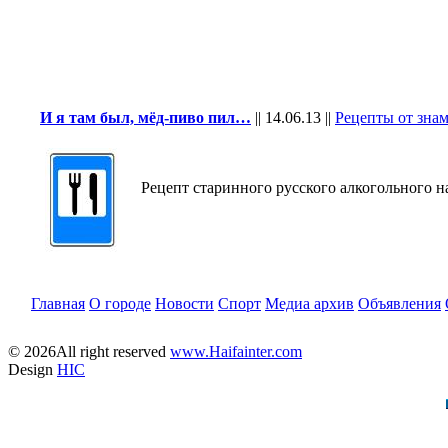
И я там был, мёд-пиво пил…
||
14.06.13
||
Рецепты от зна
Рецепт старинного русского алкогольного н
Главная
О городе
Новости
Спорт
Медиа архив
Объявления
© 2026All right reserved
www.Haifainter.com
Design
HIC