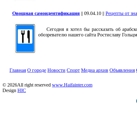
Овощная самоидентификация
||
09.04.10
||
Рецепты от зн
Сегодня я хотел бы рассказать об арабско
обозревателю нашего сайта Ростиславу Гольцм
Главная
О городе
Новости
Спорт
Медиа архив
Объявления
© 2026All right reserved
www.Haifainter.com
Design
HIC