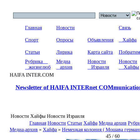
Главная
Новости
Связь
Спорт
Опросы
Объявления
Хайфа
Статьи
Лирика
Карта сайта
Побрати
Рубрика
Медиа
Новости
Новости
жизнелюб
архив
Израиля
Хайфы
HAIFA INTER.COM
Newsletter of HAIFA INTERnet COMmunicatio
Новости Хайфы Новости Израиля
Главная
Новости
Статьи
Хайфа
Медиа архив
Рубр
Медиа-архив
»
Хайфа
»
Немецкая колония ( Мошава герман
45 / 60