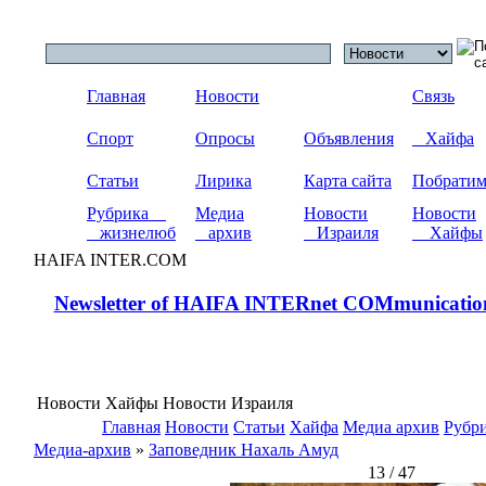
Главная
Новости
Связь
Спорт
Опросы
Объявления
Хайфа
Статьи
Лирика
Карта сайта
Побрати
Рубрика
Медиа
Новости
Новости
жизнелюб
архив
Израиля
Хайфы
HAIFA INTER.COM
Newsletter of HAIFA INTERnet COMmunicatio
Новости Хайфы Новости Израиля
Главная
Новости
Статьи
Хайфа
Медиа архив
Рубр
Медиа-архив
»
Заповедник Нахаль Амуд
13 / 47