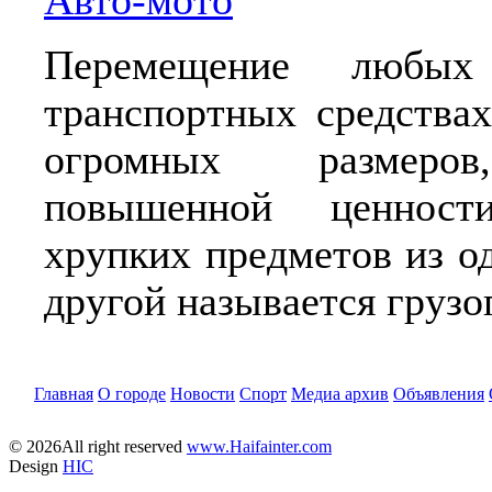
Авто-мото
Перемещение любы
транспортных средствах
огромных размеров
повышенной ценнос
хрупких предметов из о
другой называется грузо
Главная
О городе
Новости
Спорт
Медиа архив
Объявления
© 2026All right reserved
www.Haifainter.com
Design
HIC