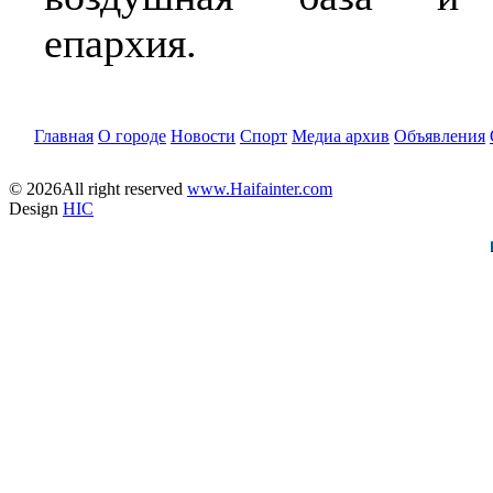
епархия.
Главная
О городе
Новости
Спорт
Медиа архив
Объявления
© 2026All right reserved
www.Haifainter.com
Design
HIC