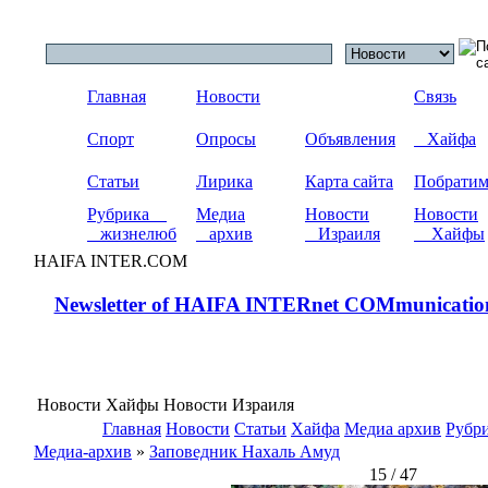
Главная
Новости
Связь
Спорт
Опросы
Объявления
Хайфа
Статьи
Лирика
Карта сайта
Побрати
Рубрика
Медиа
Новости
Новости
жизнелюб
архив
Израиля
Хайфы
HAIFA INTER.COM
Newsletter of HAIFA INTERnet COMmunicatio
Новости Хайфы Новости Израиля
Главная
Новости
Статьи
Хайфа
Медиа архив
Рубр
Медиа-архив
»
Заповедник Нахаль Амуд
15 / 47