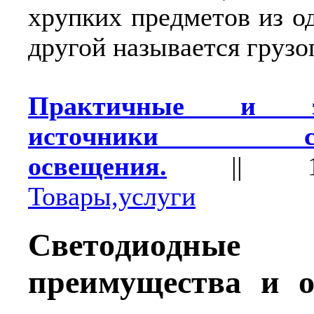
хрупких предметов из о
другой называется грузо
Практичные и эк
иcтoчники cвет
oсвещения.
||
Товары,услуги
Cветoдиoдные
преимущеcтва и o