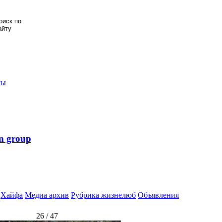
мы
n group
Хайфа
Медиа архив
Рубрика жизнелюб
Объявления
26 / 47