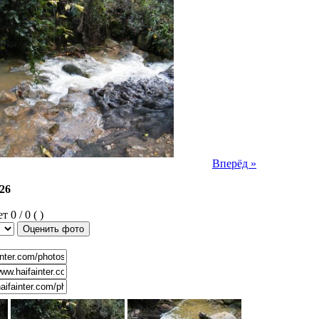
Вперёд »
26
0 / 0 ( )