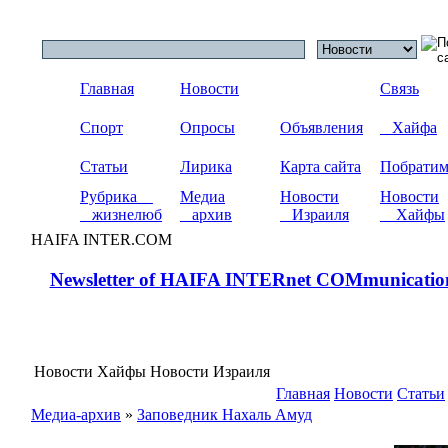
Главная
Новости
Связь
Спорт
Опросы
Объявления
Хайфа
Статьи
Лирика
Карта сайта
Побрати
Рубрика
Медиа
Новости
Новости
жизнелюб
архив
Израиля
Хайфы
HAIFA INTER.COM
Newsletter of HAIFA INTERnet COMmunicatio
Новости Хайфы Новости Израиля
Главная
Новости
Статьи
Медиа-архив
»
Заповедник Нахаль Амуд