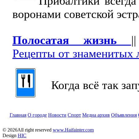
Прибалтики всегд
воронами советской эстр
Полосатая жизнь
Рецепты от знаменитых 
Когда всё так зап
Главная
О городе
Новости
Спорт
Медиа архив
Объявления
© 2026All right reserved
www.Haifainter.com
Design
HIC