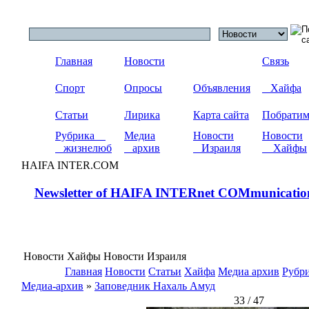
Главная
Новости
Связь
Спорт
Опросы
Объявления
Хайфа
Статьи
Лирика
Карта сайта
Побрати
Рубрика
Медиа
Новости
Новости
жизнелюб
архив
Израиля
Хайфы
HAIFA INTER.COM
Newsletter of HAIFA INTERnet COMmunicatio
Новости Хайфы Новости Израиля
Главная
Новости
Статьи
Хайфа
Медиа архив
Рубр
Медиа-архив
»
Заповедник Нахаль Амуд
33 / 47