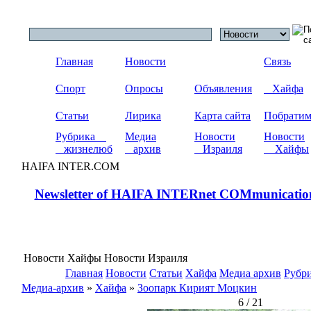
Главная
Новости
Связь
Спорт
Опросы
Объявления
Хайфа
Статьи
Лирика
Карта сайта
Побрати
Рубрика
Медиа
Новости
Новости
жизнелюб
архив
Израиля
Хайфы
HAIFA INTER.COM
Newsletter of HAIFA INTERnet COMmunicatio
Новости Хайфы Новости Израиля
Главная
Новости
Статьи
Хайфа
Медиа архив
Рубр
Медиа-архив
»
Хайфа
»
Зоопарк Кирият Моцкин
6 / 21