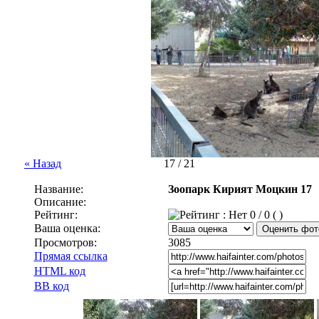
« Назад
17 / 21
Название:
Зоопарк Кирият Моцкин 17
Описание:
Рейтинг:
0 / 0 ( )
Ваша оценка:
Просмотров:
3085
Прямая ссылка
HTML код
BB код