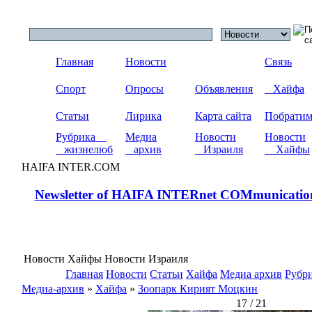
Главная
Новости
Связь
Спорт
Опросы
Объявления
Хайфа
Статьи
Лирика
Карта сайта
Побрати
Рубрика
Медиа
Новости
Новости
жизнелюб
архив
Израиля
Хайфы
HAIFA INTER.COM
Newsletter of HAIFA INTERnet COMmunicatio
Новости Хайфы Новости Израиля
Главная
Новости
Статьи
Хайфа
Медиа архив
Рубр
Медиа-архив
»
Хайфа
»
Зоопарк Кирият Моцкин
17 / 21