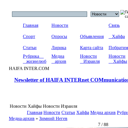
Главная
Новости
Связь
Спорт
Опросы
Объявления
Хайфа
Статьи
Лирика
Карта сайта
Побрати
Рубрика
Медиа
Новости
Новости
жизнелюб
архив
Израиля
Хайфы
HAIFA INTER.COM
Newsletter of HAIFA INTERnet COMmunicatio
Новости Хайфы Новости Израиля
Главная
Новости
Статьи
Хайфа
Медиа архив
Рубр
Медиа-архив
»
Зимний Негев
7 / 88