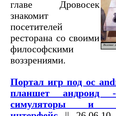
главе Дровосек
знакомит
посетителей
ресторана со своими
философскими
воззрениями.
Портал игр под ос and
планшет андроид 
симуляторы и го
интерфейс
||
26.06.10