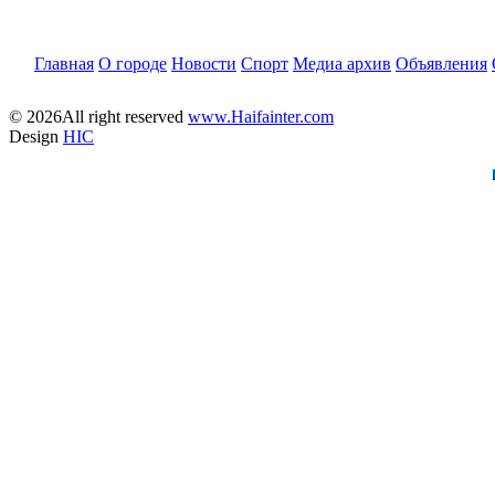
Главная
О городе
Новости
Спорт
Медиа архив
Объявления
© 2026All right reserved
www.Haifainter.com
Design
HIC