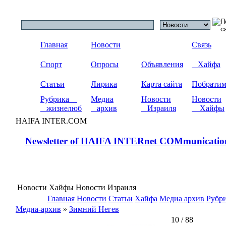
Главная
Новости
Связь
Спорт
Опросы
Объявления
Хайфа
Статьи
Лирика
Карта сайта
Побрати
Рубрика
Медиа
Новости
Новости
жизнелюб
архив
Израиля
Хайфы
HAIFA INTER.COM
Newsletter of HAIFA INTERnet COMmunicatio
Новости Хайфы Новости Израиля
Главная
Новости
Статьи
Хайфа
Медиа архив
Рубр
Медиа-архив
»
Зимний Негев
10 / 88