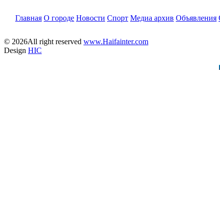
Главная
О городе
Новости
Спорт
Медиа архив
Объявления
© 2026All right reserved
www.Haifainter.com
Design
HIC