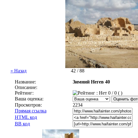
« Назад
42 / 88
Название:
Зимний Негев 40
Описание:
Рейтинг:
0 / 0 ( )
Ваша оценка:
Просмотров:
2234
Прямая ссылка
HTML код
BB код