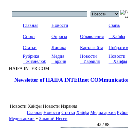
Главная
Новости
Связь
Спорт
Опросы
Объявления
Хайфа
Статьи
Лирика
Карта сайта
Побрати
Рубрика
Медиа
Новости
Новости
жизнелюб
архив
Израиля
Хайфы
HAIFA INTER.COM
Newsletter of HAIFA INTERnet COMmunicatio
Новости Хайфы Новости Израиля
Главная
Новости
Статьи
Хайфа
Медиа архив
Рубр
Медиа-архив
»
Зимний Негев
42 / 88