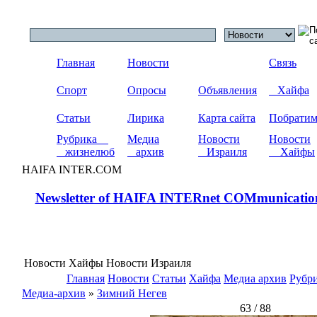
Главная
Новости
Связь
Спорт
Опросы
Объявления
Хайфа
Статьи
Лирика
Карта сайта
Побрати
Рубрика
Медиа
Новости
Новости
жизнелюб
архив
Израиля
Хайфы
HAIFA INTER.COM
Newsletter of HAIFA INTERnet COMmunicatio
Новости Хайфы Новости Израиля
Главная
Новости
Статьи
Хайфа
Медиа архив
Рубр
Медиа-архив
»
Зимний Негев
63 / 88