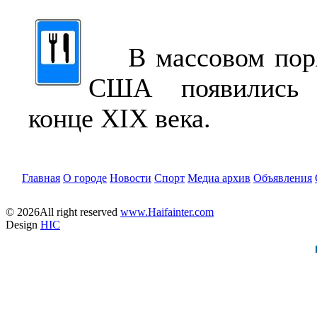
В массовом поря
США появились
конце XIX века.
Главная
О городе
Новости
Спорт
Медиа архив
Объявления
© 2026All right reserved
www.Haifainter.com
Design
HIC