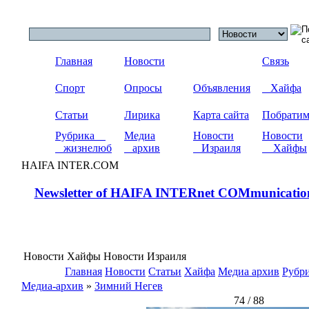
Главная
Новости
Связь
Спорт
Опросы
Объявления
Хайфа
Статьи
Лирика
Карта сайта
Побрати
Рубрика
Медиа
Новости
Новости
жизнелюб
архив
Израиля
Хайфы
HAIFA INTER.COM
Newsletter of HAIFA INTERnet COMmunicatio
Новости Хайфы Новости Израиля
Главная
Новости
Статьи
Хайфа
Медиа архив
Рубр
Медиа-архив
»
Зимний Негев
74 / 88