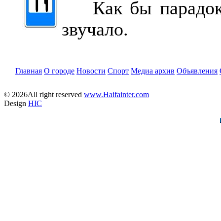
Как бы парадокс
звучало.
Главная
О городе
Новости
Спорт
Медиа архив
Объявления
© 2026All right reserved
www.Haifainter.com
Design
HIC