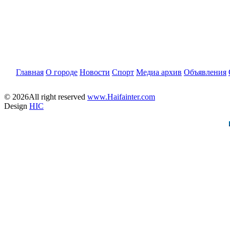
Главная
О городе
Новости
Спорт
Медиа архив
Объявления
© 2026All right reserved
www.Haifainter.com
Design
HIC