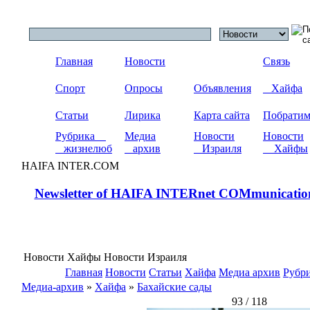
Главная
Новости
Связь
Спорт
Опросы
Объявления
Хайфа
Статьи
Лирика
Карта сайта
Побрати
Рубрика
Медиа
Новости
Новости
жизнелюб
архив
Израиля
Хайфы
HAIFA INTER.COM
Newsletter of HAIFA INTERnet COMmunicatio
Новости Хайфы Новости Израиля
Главная
Новости
Статьи
Хайфа
Медиа архив
Рубр
Медиа-архив
»
Хайфа
»
Бахайские сады
93 / 118