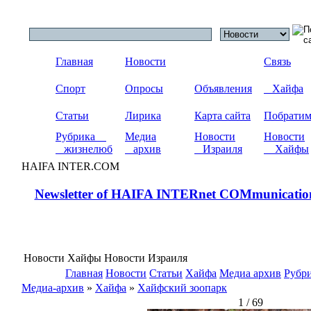
Главная
Новости
Связь
Спорт
Опросы
Объявления
Хайфа
Статьи
Лирика
Карта сайта
Побрати
Рубрика
Медиа
Новости
Новости
жизнелюб
архив
Израиля
Хайфы
HAIFA INTER.COM
Newsletter of HAIFA INTERnet COMmunicatio
Новости Хайфы Новости Израиля
Главная
Новости
Статьи
Хайфа
Медиа архив
Рубр
Медиа-архив
»
Хайфа
»
Хайфский зоопарк
1 / 69