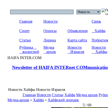
Главная
Новости
Связь
Спорт
Опросы
Объявления
Хайфа
Статьи
Лирика
Карта сайта
Побрати
Рубрика
Медиа
Новости
Новости
жизнелюб
архив
Израиля
Хайфы
HAIFA INTER.COM
Newsletter of HAIFA INTERnet COMmunicatio
Новости Хайфы Новости Израиля
Главная
Новости
Статьи
Хайфа
Медиа архив
Рубр
Медиа-архив
»
Хайфа
»
Хайфский зоопарк
5 / 69