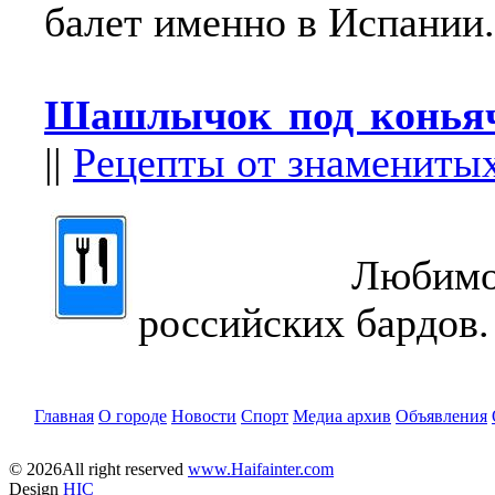
балет именно в Испании.
Шашлычок под конья
||
Рецепты от знамениты
Любимое с
российских бардов.
Главная
О городе
Новости
Спорт
Медиа архив
Объявления
© 2026All right reserved
www.Haifainter.com
Design
HIC