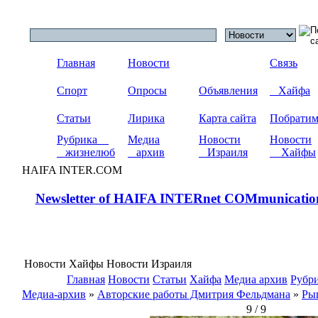
Главная
Новости
Связь
Спорт
Опросы
Объявления
Хайфа
Статьи
Лирика
Карта сайта
Побрати
Рубрика
Медиа
Новости
Новости
жизнелюб
архив
Израиля
Хайфы
HAIFA INTER.COM
Newsletter of HAIFA INTERnet COMmunicatio
Новости Хайфы Новости Израиля
Главная
Новости
Статьи
Хайфа
Медиа архив
Рубр
Медиа-архив
»
Авторские работы Дмитрия Фельдмана
»
Ры
9 / 9