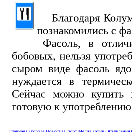
Благодаря Колум
познакомились с ф
Фасоль, в отличие
бобовых, нельзя употре
сыром виде фасоль ядо
нуждается в термическ
Сейчас можно купить 
готовую к употреблению
Главная
О городе
Новости
Спорт
Медиа архив
Объявления