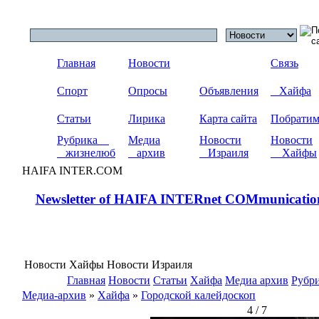
Главная
Новости
Связь
Спорт
Опросы
Объявления
Хайфа
Статьи
Лирика
Карта сайта
Побрати
Рубрика
Медиа
Новости
Новости
жизнелюб
архив
Израиля
Хайфы
HAIFA INTER.COM
Newsletter of HAIFA INTERnet COMmunicatio
Новости Хайфы Новости Израиля
Главная
Новости
Статьи
Хайфа
Медиа архив
Рубр
Медиа-архив
»
Хайфа
»
Городской калейдоскоп
4 / 7