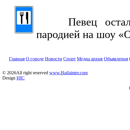
Певец остался
пародией на шоу «О
Главная
О городе
Новости
Спорт
Медиа архив
Объявления
© 2026All right reserved
www.Haifainter.com
Design
HIC