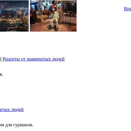
Впе
||
Рецепты от знаменитых людей
я.
нитых людей
м для гурманов.