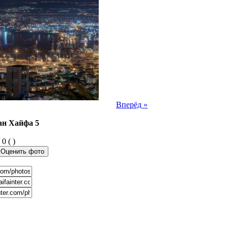
Вперёд »
н Хайфа 5
 0 ( )