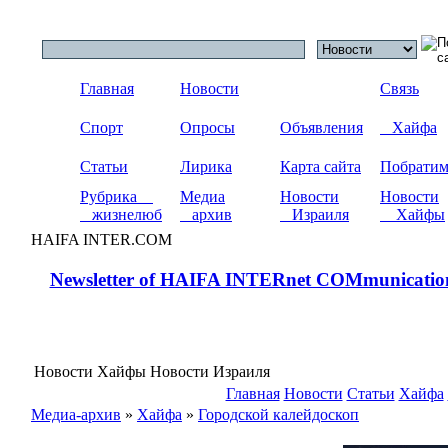
Главная
Новости
Связь
Спорт
Опросы
Объявления
Хайфа
Статьи
Лирика
Карта сайта
Побрати
Рубрика
Медиа
Новости
Новости
жизнелюб
архив
Израиля
Хайфы
HAIFA INTER.COM
Newsletter of HAIFA INTERnet COMmunicatio
Новости Хайфы Новости Израиля
Главная
Новости
Статьи
Хайфа
Медиа-архив
»
Хайфа
»
Городской калейдоскоп