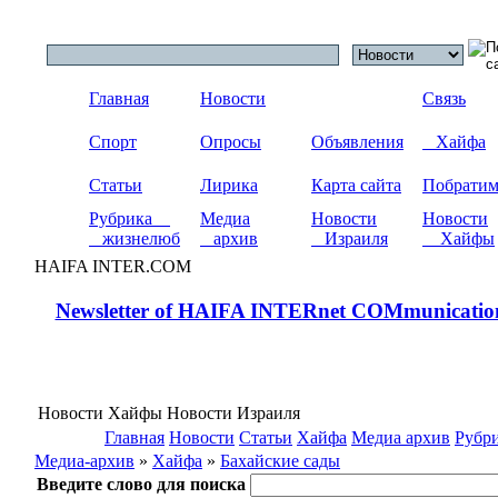
Главная
Новости
Связь
Спорт
Опросы
Объявления
Хайфа
Статьи
Лирика
Карта сайта
Побрати
Рубрика
Медиа
Новости
Новости
жизнелюб
архив
Израиля
Хайфы
HAIFA INTER.COM
Newsletter of HAIFA INTERnet COMmunicatio
Новости Хайфы Новости Израиля
Главная
Новости
Статьи
Хайфа
Медиа архив
Рубр
Медиа-архив
»
Хайфа
»
Бахайские сады
Введите слово для поиска