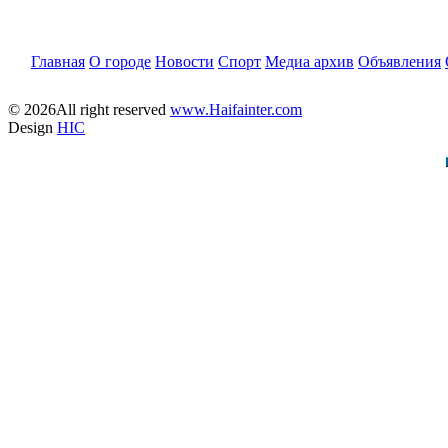
Главная
О городе
Новости
Спорт
Медиа архив
Объявления
© 2026All right reserved
www.Haifainter.com
Design
HIC