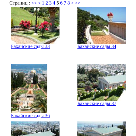
Страниц :
<<
<
1
2
3
4
5
6
7
8
>
>>
Бахайские сады 33
Бахайские сады 34
Бахайские сады 37
Бахайские сады 36