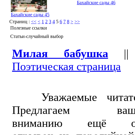
Бахайские сады 46
Бахайские сады 45
Страниц :
<<
<
1
2
3
4
5
6
7
8
>
>>
Полезные ссылки
Статьи-случайный выбор
Милая бабушка
|
Поэтическая страница
Уважаемые читате
Предлагаем ваш
вниманию ещё о